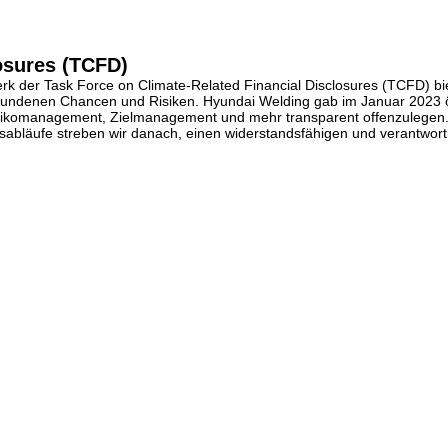
osures (TCFD)
k der Task Force on Climate-Related Financial Disclosures (TCFD) bie
rbundenen Chancen und Risiken. Hyundai Welding gab im Januar 2023 
isikomanagement, Zielmanagement und mehr transparent offenzulegen. Dur
tsabläufe streben wir danach, einen widerstandsfähigen und verantwor