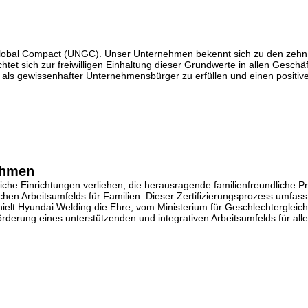
 Global Compact (UNGC). Unser Unternehmen bekennt sich zu den zeh
tet sich zur freiwilligen Einhaltung dieser Grundwerte in allen Geschä
als gewissenhafter Unternehmensbürger zu erfüllen und einen positiven
nehmen
liche Einrichtungen verliehen, die herausragende familienfreundliche Pr
ichen Arbeitsumfelds für Familien. Dieser Zertifizierungsprozess umfa
lt Hyundai Welding die Ehre, vom Ministerium für Geschlechtergleichst
derung eines unterstützenden und integrativen Arbeitsumfelds für alle 