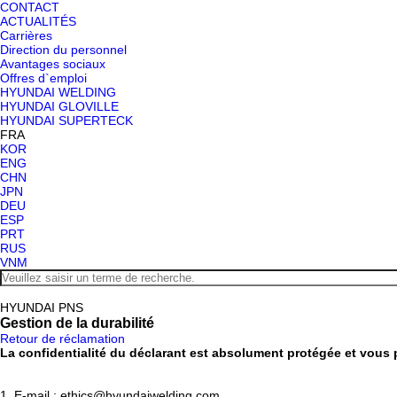
CONTACT
ACTUALITÉS
Carrières
Direction du personnel
Avantages sociaux
Offres d`emploi
HYUNDAI WELDING
HYUNDAI GLOVILLE
HYUNDAI SUPERTECK
FRA
KOR
ENG
CHN
JPN
DEU
ESP
PRT
RUS
VNM
HYUNDAI PNS
Gestion de la durabilité
Retour de réclamation
La confidentialité du déclarant est absolument protégée et vous 
1.
E-mail : ethics@hyundaiwelding.com