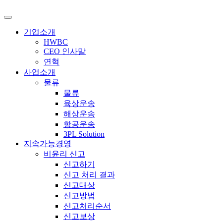
기업소개
HWBC
CEO 인사말
연혁
사업소개
물류
물류
육상운송
해상운송
항공운송
3PL Solution
지속가능경영
비윤리 신고
신고하기
신고 처리 결과
신고대상
신고방법
신고처리순서
신고보상