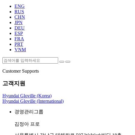
ENG
RUS
CHN
JPN
DEU
ESP
FRA
PRT
VNM
Customer Supports
고객지원
Hyundai Gloville (Korea)
Hyundai Gloville (International)
경영관리그룹
김정아 프로