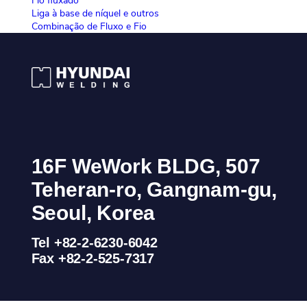
Fio fluxado
Liga à base de níquel e outros
Combinação de Fluxo e Fio
16F WeWork BLDG, 507
Teheran-ro, Gangnam-gu,
Seoul, Korea
Tel +82-2-6230-6042
Fax +82-2-525-7317