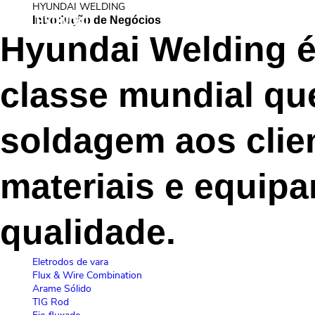
HYUNDAI WELDING
Introdução de Negócios
Introdução da Empresa
I
Hyundai Welding 
classe mundial qu
soldagem aos clie
materiais e equip
qualidade.
Eletrodos de vara
Flux & Wire Combination
Arame Sólido
TIG Rod