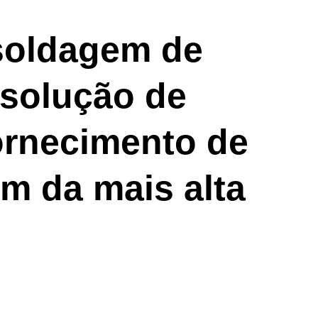
 ao cliente
Emprego
PRT
soldagem de
 solução de
ornecimento de
m da mais alta