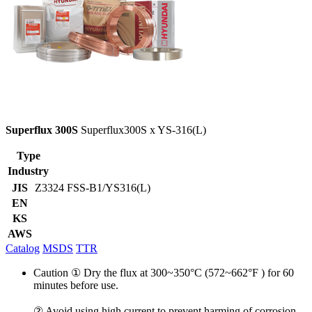
Superflux 300S
Superflux300S x YS-316(L)
Type
Industry
JIS
Z3324 FSS-B1/YS316(L)
EN
KS
AWS
Catalog
MSDS
TTR
Caution
① Dry the flux at 300~350°C (572~662°F ) for 60
minutes before use.
② Avoid using high current to prevent harming of corrosion-