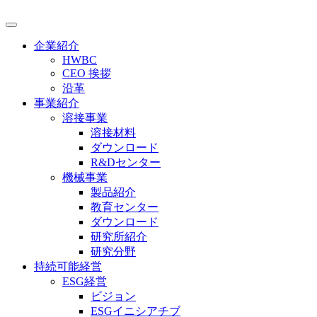
企業紹介
HWBC
CEO 挨拶
沿革
事業紹介
溶接事業
溶接材料
ダウンロード
R&Dセンター
機械事業
製品紹介
教育センター
ダウンロード
研究所紹介
研究分野
持続可能経営
ESG経営
ビジョン
ESGイニシアチブ