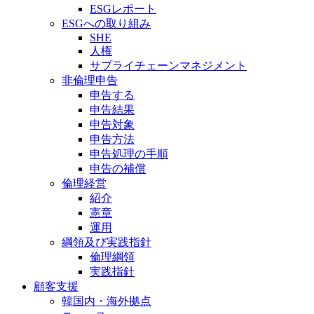
ESGレポート
ESGへの取り組み
SHE
人権
サプライチェーンマネジメント
非倫理申告
申告する
申告結果
申告対象
申告方法
申告処理の手順
申告の補償
倫理経営
紹介
憲章
運用
綱領及び実践指針
倫理綱領
実践指針
顧客支援
韓国内・海外拠点ㅤ