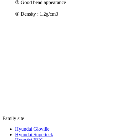
③ Good bead appearance
④ Density : 1.2g/cm3
Family site
Hyundai Gloville
Hyundai Superteck