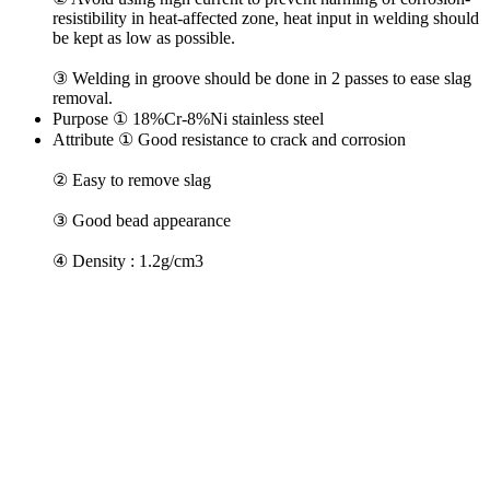
resistibility in heat-affected zone, heat input in welding should
be kept as low as possible.
③ Welding in groove should be done in 2 passes to ease slag
removal.
Purpose
① 18%Cr-8%Ni stainless steel
Attribute
① Good resistance to crack and corrosion
② Easy to remove slag
③ Good bead appearance
④ Density : 1.2g/cm3