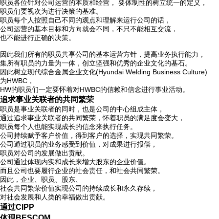
职员各位针对公司运营的本质和经营， 要体制性的树立统一的定义，
职员们要视次为进行决策的基准。
职员每个人按照自己不同的观点和理解来运行公司的话，
公司运营的基本目标和方向就会不同，不只不能相互交流，
也不能进行正确的决策。
因此我们所有的职员共享公司的基本运营方针，提高业务执行能力，
集所有职员的力量为一体，创立坚强和优秀的企业文化的基石。
因此树立现代综合金属企业文化(Hyundai Welding Business Culture)
为HWBC，
HW的职员们一定要怀着对HWBC的信赖和信念进行事业活动。
追求事业关联者的共同繁荣
职员是事业关联者的同时，也是公司的中心组成主体，
通过追求事业关联者的共同繁荣，怀着职员的满足度会变大，
职员每个人也能实现成长的信念来执行任务。
公司持续赋予客户价值，得到客户的选择，实现共同繁荣。
公司通过职员的业务感受到价值，对成果进行报偿，
职员对公司的发展做出贡献。
公司通过体现内实和成长来增大股东的企业价值。
而且公司也要履行企业的社会责任，和社会共同繁荣。
因此，企业、职员、股东、
社会共同繁荣价值实现公司的持续成长和永久存续，
对社会发展和人类的幸福做出贡献。
通过CIPP
体现BESCOM