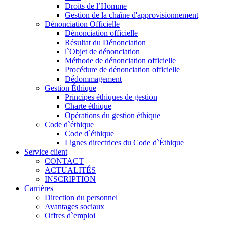
Droits de l’Homme
Gestion de la chaîne d'approvisionnement
Dénonciation Officielle
Dénonciation officielle
Résultat du Dénonciation
l`Objet de dénonciation
Méthode de dénonciation officielle
Procédure de dénonciation officielle
Dédommagement
Gestion Éthique
Principes éthiques de gestion
Charte éthique
Opérations du gestion éthique
Code d`éthique
Code d`éthique
Lignes directrices du Code d`Éthique
Service client
CONTACT
ACTUALITÉS
INSCRIPTION
Carrières
Direction du personnel
Avantages sociaux
Offres d`emploi