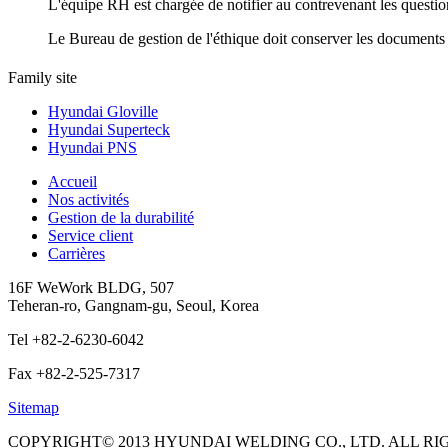
L'équipe RH est chargée de notifier au contrevenant les question
Le Bureau de gestion de l'éthique doit conserver les documents et 
Family site
Hyundai Gloville
Hyundai Superteck
Hyundai PNS
Accueil
Nos activités
Gestion de la durabilité
Service client
Carrières
16F WeWork BLDG, 507
Teheran-ro, Gangnam-gu, Seoul, Korea
Tel +82-2-6230-6042
Fax +82-2-525-7317
Sitemap
COPYRIGHT© 2013 HYUNDAI WELDING CO., LTD. ALL RI