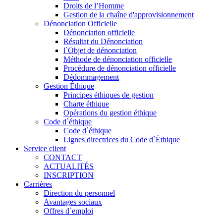
Droits de l’Homme
Gestion de la chaîne d'approvisionnement
Dénonciation Officielle
Dénonciation officielle
Résultat du Dénonciation
l`Objet de dénonciation
Méthode de dénonciation officielle
Procédure de dénonciation officielle
Dédommagement
Gestion Éthique
Principes éthiques de gestion
Charte éthique
Opérations du gestion éthique
Code d`éthique
Code d`éthique
Lignes directrices du Code d`Éthique
Service client
CONTACT
ACTUALITÉS
INSCRIPTION
Carrières
Direction du personnel
Avantages sociaux
Offres d`emploi