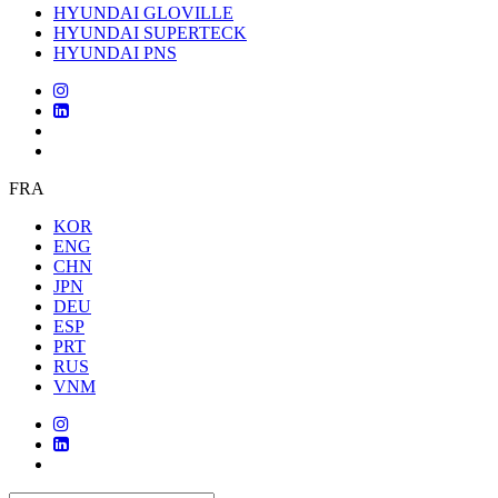
HYUNDAI GLOVILLE
HYUNDAI SUPERTECK
HYUNDAI PNS
FRA
KOR
ENG
CHN
JPN
DEU
ESP
PRT
RUS
VNM