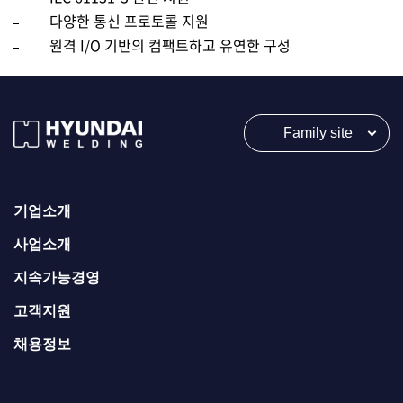
다양한 통신 프로토콜 지원
치
원격 I/O 기반의 컴팩트하고 유연한 구성
를
제
공
Family site
합
니
기업소개
다
사업소개
.
지속가능경영
안
고객지원
정
적
채용정보
이
고