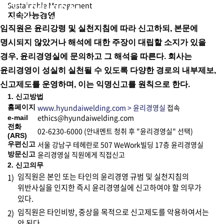
Sustainable Management
지속가능경영
임직원은 윤리강령 및 실천지침에 따라 신고하되, 본문에
명시되지 않았거나 해석에 대한 주장이 대립할 소지가 있을
경우, 윤리경영실에 문의하고 그 해석을 따른다. 회사는
윤리경영이 성실히 실천될 수 있도록 다양한 경로의 내부제보,
신고제도를 운영하며, 이는 익명신고를 원칙으로 한다.
1. 신고방법
www.hyundaiwelding.com > 윤리경영실
접속
홈페이지
ethics@hyundaiwelding.com
e-mail
전화
02-6230-6000 (안내멘트 청취 후 "윤리경영실" 선택)
(ARS)
서울 강남구 테헤란로 507 WeWork빌딩 17층 윤리경영실
우편신고
윤리경영실 직원에게 직접신고
방문신고
2. 신고의무
임직원은 본인 또는 타인의 윤리경영 규범 및 실천지침의
1)
위반사실을 인지한 즉시 윤리경영실에 신고하여야 할 의무가
있다.
임직원은 타인비방, 중상을 목적으로 신고제도를 악용하여서는
2)
안 된다.