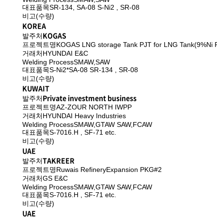
대표품목
SR-134, SA-08 S-Ni2 , SR-08
비고(수량)
KOREA
KOGAS
발주처
프로젝트명
KOGAS LNG storage Tank PJT for LNG Tank(9%Ni P
거래처
HYUNDAI E&C
Welding Process
SMAW,SAW
대표품목
S-Ni2*SA-08 SR-134 , SR-08
비고(수량)
KUWAIT
Private investment business
발주처
프로젝트명
AZ-ZOUR NORTH IWPP
거래처
HYUNDAI Heavy Industries
Welding Process
SMAW,GTAW SAW,FCAW
대표품목
S-7016.H , SF-71 etc.
비고(수량)
UAE
TAKREER
발주처
프로젝트명
Ruwais RefineryExpansion PKG#2
거래처
GS E&C
Welding Process
SMAW,GTAW SAW,FCAW
대표품목
S-7016.H , SF-71 etc.
비고(수량)
UAE