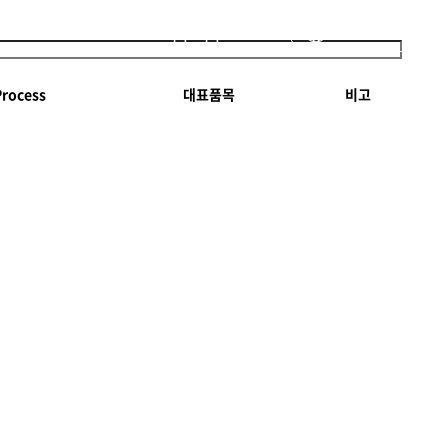
보
KOR
Process
대표품목
비고