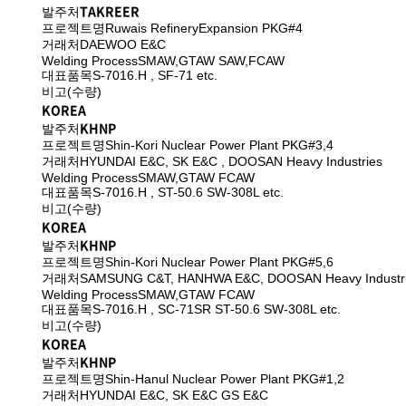
TAKREER
발주처
프로젝트명
Ruwais RefineryExpansion PKG#4
거래처
DAEWOO E&C
Welding Process
SMAW,GTAW SAW,FCAW
대표품목
S-7016.H , SF-71 etc.
비고(수량)
KOREA
KHNP
발주처
프로젝트명
Shin-Kori Nuclear Power Plant PKG#3,4
거래처
HYUNDAI E&C, SK E&C , DOOSAN Heavy Industries
Welding Process
SMAW,GTAW FCAW
대표품목
S-7016.H , ST-50.6 SW-308L etc.
비고(수량)
KOREA
KHNP
발주처
프로젝트명
Shin-Kori Nuclear Power Plant PKG#5,6
거래처
SAMSUNG C&T, HANHWA E&C, DOOSAN Heavy Industr
Welding Process
SMAW,GTAW FCAW
대표품목
S-7016.H , SC-71SR ST-50.6 SW-308L etc.
비고(수량)
KOREA
KHNP
발주처
프로젝트명
Shin-Hanul Nuclear Power Plant PKG#1,2
거래처
HYUNDAI E&C, SK E&C GS E&C