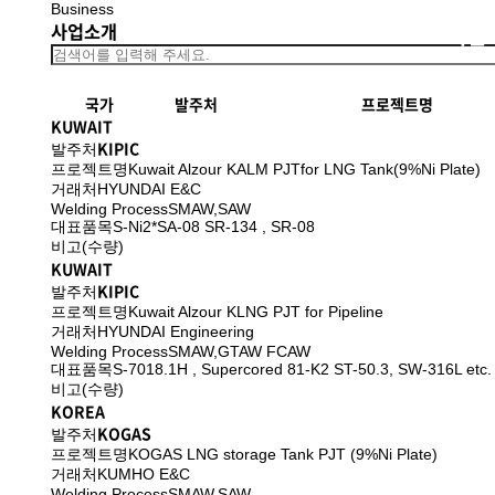
Business
사업소개
기업
국가
발주처
프로젝트명
KUWAIT
KIPIC
발주처
프로젝트명
Kuwait Alzour KALM PJTfor LNG Tank(9%Ni Plate)
거래처
HYUNDAI E&C
Welding Process
SMAW,SAW
대표품목
S-Ni2*SA-08 SR-134 , SR-08
비고(수량)
KUWAIT
KIPIC
발주처
프로젝트명
Kuwait Alzour KLNG PJT for Pipeline
거래처
HYUNDAI Engineering
Welding Process
SMAW,GTAW FCAW
대표품목
S-7018.1H , Supercored 81-K2 ST-50.3, SW-316L etc.
비고(수량)
KOREA
KOGAS
발주처
프로젝트명
KOGAS LNG storage Tank PJT (9%Ni Plate)
거래처
KUMHO E&C
Welding Process
SMAW,SAW