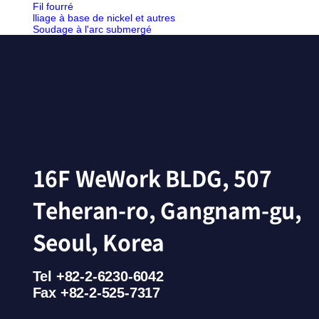
Fil fourré
lliage à base de nickel et autres
Soudage à l'arc submergé
16F WeWork BLDG, 507
Teheran-ro, Gangnam-gu,
Seoul, Korea
Tel +82-2-6230-6042
Fax +82-2-525-7317