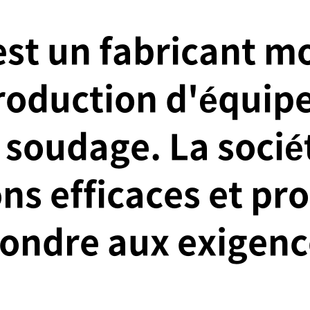
Nos activités
Gestion de la durabilité
Service client
Ca
st un fabricant mo
production d'équip
oudage. La sociét
ons efficaces et pr
pondre aux exigence