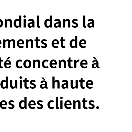
rrières
FRA
ndial dans la
ements et de
é concentre à
oduits à haute
s des clients.